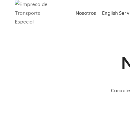
Saltar
al
Nosotros
English Serv
contenido
N
Caracte