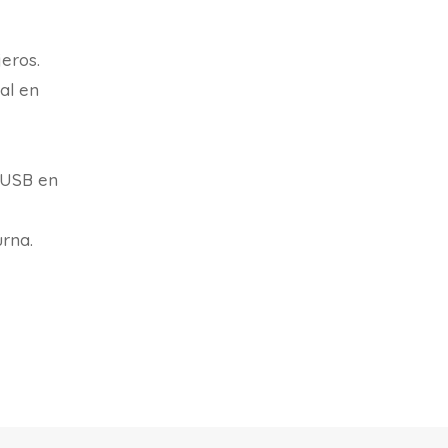
eros.
al en
s USB en
urna.