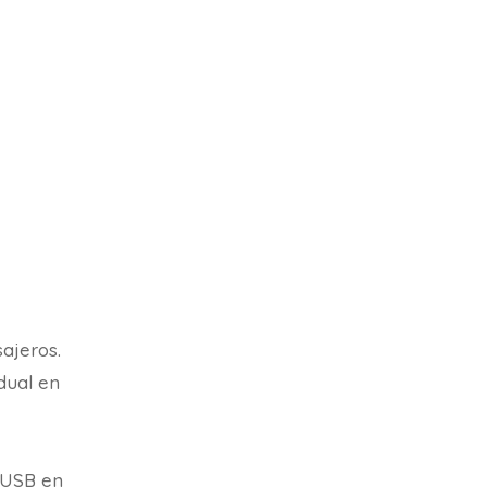
ajeros.
dual en
s USB en