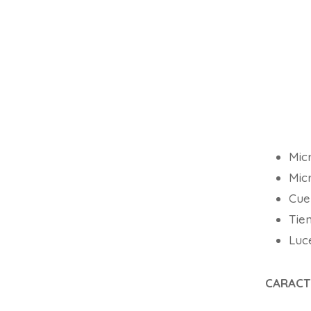
Mic
Mic
Cue
Tie
Luc
CARACT