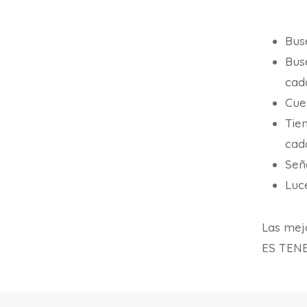
Bus
Bus
cada
Cue
Tie
cada
Seña
Luce
Las mej
ES TEN