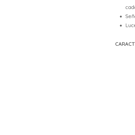
cada
Seña
Luce
CARACT