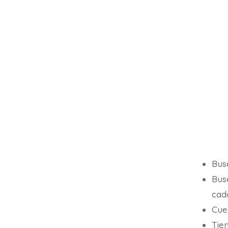
Bus
Bus
cada
Cue
Tie