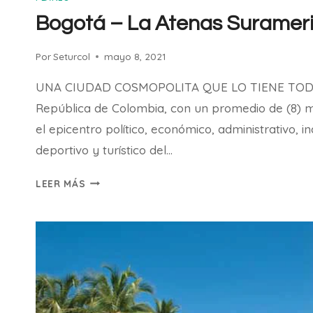
Bogotá – La Atenas Suramer
Por
Seturcol
mayo 8, 2021
UNA CIUDAD COSMOPOLITA QUE LO TIENE TODO 
República de Colombia, con un promedio de (8) mi
el epicentro político, económico, administrativo, indu
deportivo y turístico del…
BOGOTÁ
LEER MÁS
–
LA
ATENAS
SURAMERICANA