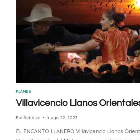
PLANES
Villavicencio Llanos Orientale
Por
Seturcol
mayo 22, 2023
EL ENCANTO LLANERO Villavicencio Llanos Oriental