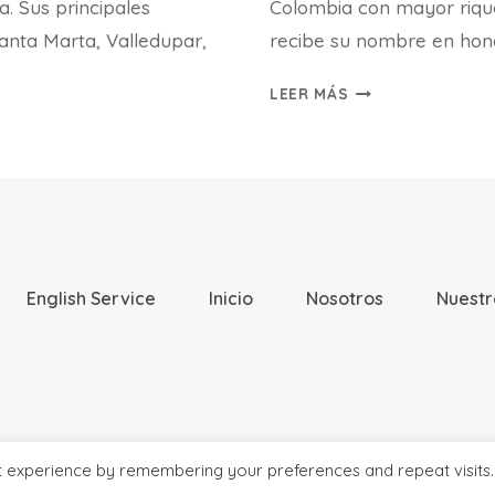
a. Sus principales
Colombia con mayor riquez
Santa Marta, Valledupar,
recibe su nombre en hon
SAN
LEER MÁS
GIL
SANTANDER
English Service
Inicio
Nosotros
Nuestr
© 2026 Seturcol Powered by
t experience by remembering your preferences and repeat visits.