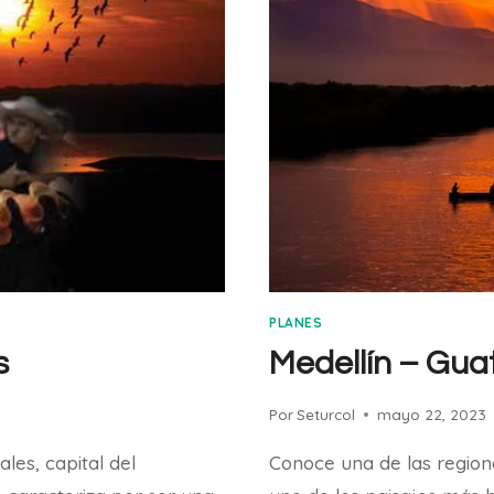
PLANES
s
Medellín – Gu
Por
Seturcol
mayo 22, 2023
es, capital del
Conoce una de las regione