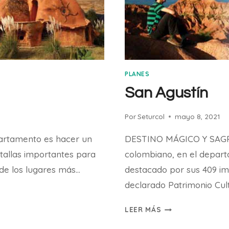
PLANES
San Agustín
Por
Seturcol
mayo 8, 2021
artamento es hacer un
DESTINO MÁGICO Y SAGRA
atallas importantes para
colombiano, en el depart
de los lugares más…
destacado por sus 409 im
declarado Patrimonio Cul
SAN
LEER MÁS
AGUSTÍN