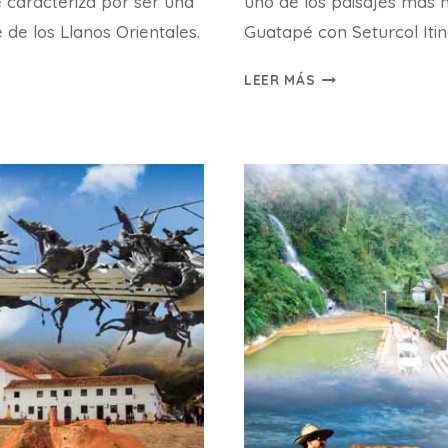
caracteriza por ser una
uno de los paisajes más h
 de los Llanos Orientales.
Guatapé con Seturcol Itin
MEDELLÍN
LEER MÁS
–
GUATAPÉ