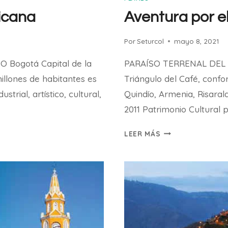
icana
Aventura por e
Por
Seturcol
mayo 8, 2021
Bogotá Capital de la
PARAÍSO TERRENAL DEL CA
llones de habitantes es
Triángulo del Café, conf
strial, artístico, cultural,
Quindío, Armenia, Risaral
2011 Patrimonio Cultural
AVENTURA
LEER MÁS
POR
EL
EJE
CAFETERO