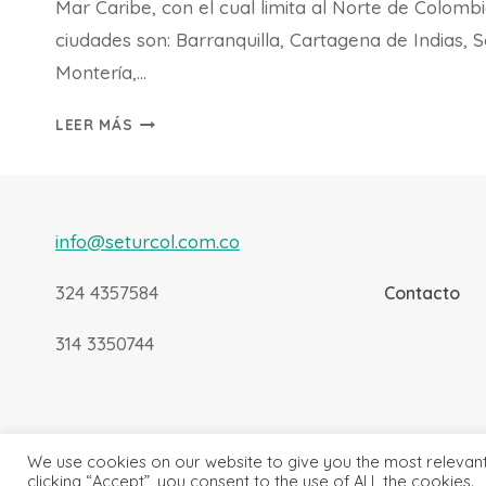
Mar Caribe, con el cual limita al Norte de Colombi
ciudades son: Barranquilla, Cartagena de Indias, 
Montería,…
VIAJE
LEER MÁS
A
LA
COSTA
ATLÁNTICA
info@seturcol.com.co
7
DÍAS
324 4357584
Contacto
314 3350744
We use cookies on our website to give you the most relevan
clicking “Accept”, you consent to the use of ALL the cookies.