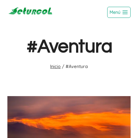
Saltar
Menú
al
contenido
#Aventura
Inicio
/
#Aventura